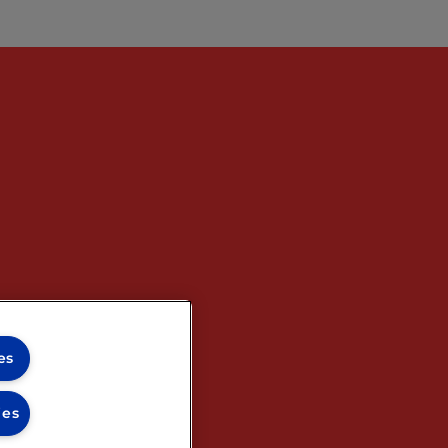
es
ies