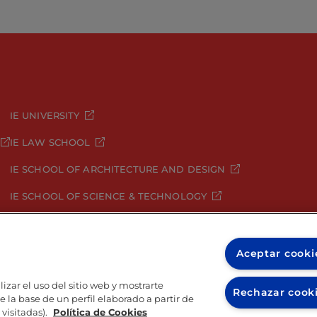
IE UNIVERSITY
IE LAW SCHOOL
IE SCHOOL OF ARCHITECTURE AND DESIGN
IE SCHOOL OF SCIENCE & TECHNOLOGY
IE SCHOOL OF ARTS & HUMANITIES
Aceptar cooki
izar el uso del sitio web y mostrarte
Rechazar cook
 la base de un perfil elaborado a partir de
visitadas).
Política de Cookies