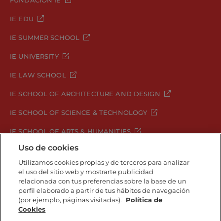
FUNDACIÓN IE
IE EDU
IE SUMMER SCHOOL
IE UNIVERSITY
IE LAW SCHOOL
IE SCHOOL OF ARCHITECTURE AND DESIGN
IE SCHOOL OF SCIENCE & TECHNOLOGY
IE SCHOOL OF ARTS & HUMANITIES
Uso de cookies
Utilizamos cookies propias y de terceros para analizar
el uso del sitio web y mostrarte publicidad
Aviso legal
Política de Privacidad
relacionada con tus preferencias sobre la base de un
Política de Cookies
Política de seguridad
perfil elaborado a partir de tus hábitos de navegación
Student Academic Standards
Canal Compliance
(por ejemplo, páginas visitadas).
Política de
Cookies