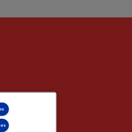
es
ies