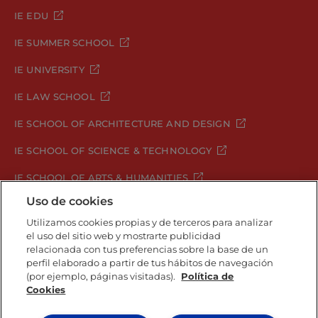
IE EDU
IE SUMMER SCHOOL
IE UNIVERSITY
IE LAW SCHOOL
IE SCHOOL OF ARCHITECTURE AND DESIGN
IE SCHOOL OF SCIENCE & TECHNOLOGY
IE SCHOOL OF ARTS & HUMANITIES
Uso de cookies
Utilizamos cookies propias y de terceros para analizar
Aviso legal
Política de Privacidad
el uso del sitio web y mostrarte publicidad
relacionada con tus preferencias sobre la base de un
Política de Cookies
Política de seguridad
perfil elaborado a partir de tus hábitos de navegación
Student Academic Standards
Canal Compliance
(por ejemplo, páginas visitadas).
Política de
Cookies