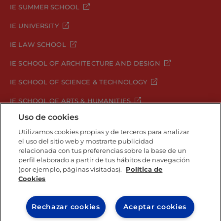
IE SUMMER SCHOOL
IE UNIVERSITY
IE LAW SCHOOL
IE SCHOOL OF ARCHITECTURE AND DESIGN
IE SCHOOL OF SCIENCE & TECHNOLOGY
IE SCHOOL OF ARTS & HUMANITIES
Uso de cookies
Utilizamos cookies propias y de terceros para analizar
el uso del sitio web y mostrarte publicidad
Aviso legal
Política de Privacidad
relacionada con tus preferencias sobre la base de un
Política de Cookies
Política de seguridad
perfil elaborado a partir de tus hábitos de navegación
Student Academic Standards
Canal Compliance
(por ejemplo, páginas visitadas).
Política de
Cookies
IE University 2026
Rechazar cookies
Aceptar cookies