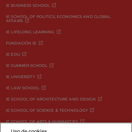
IE BUSINESS SCHOOL
IE SCHOOL OF POLITICS, ECONOMICS AND GLOBAL
AFFAIRS
IE LIFELONG LEARNING
FUNDACIÓN IE
IE EDU
IE SUMMER SCHOOL
IE UNIVERSITY
IE LAW SCHOOL
IE SCHOOL OF ARCHITECTURE AND DESIGN
IE SCHOOL OF SCIENCE & TECHNOLOGY
IE SCHOOL OF ARTS & HUMANITIES
Uso de cookies