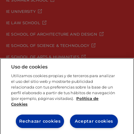
IE UNIVERSITY
IE LAW SCHOOL
IE SCHOOL OF ARCHITECTURE AND DESIGN
IE SCHOOL OF SCIENCE & TECHNOLOGY
IE SCHOOL OF ARTS & HUMANITIES
Uso de cookies
Utilizamos cookies propias y de terceros para analizar
Aviso legal
Política de Privacidad
el uso del sitio web y mostrarte publicidad
relacionada con tus preferencias sobre la base de un
Política de Cookies
Política de seguridad
perfil elaborado a partir de tus hábitos de navegación
Student Academic Standards
Canal Compliance
(por ejemplo, páginas visitadas).
Política de
Cookies
IE University 2026
Rechazar cookies
Aceptar cookies