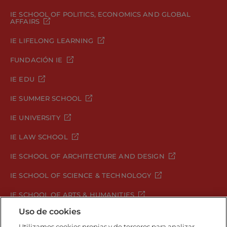
IE SCHOOL OF POLITICS, ECONOMICS AND GLOBAL
AFFAIRS
IE LIFELONG LEARNING
FUNDACIÓN IE
IE EDU
IE SUMMER SCHOOL
IE UNIVERSITY
IE LAW SCHOOL
IE SCHOOL OF ARCHITECTURE AND DESIGN
IE SCHOOL OF SCIENCE & TECHNOLOGY
IE SCHOOL OF ARTS & HUMANITIES
Uso de cookies
Utilizamos cookies propias y de terceros para analizar