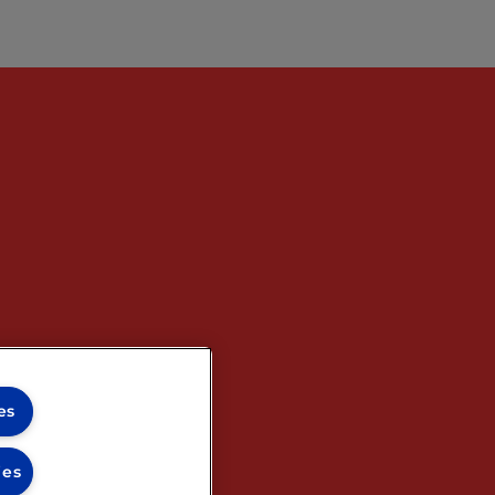
es
ies