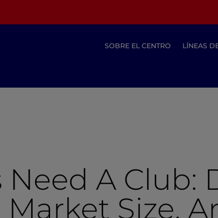
SOBRE EL CENTRO
LÍNEAS D
s Need A Club:
, Market Size, 