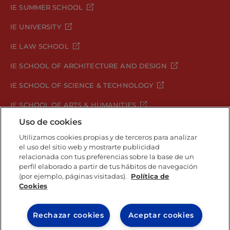
IE SUMMER SCHOOL
IE UNIVERSITY
IE LAW SCHOOL
IE SCHOOL OF ARCHITECTURE AND DESIGN
IE SCHOOL OF SCIENCE & TECHNOLOGY
IE SCHOOL OF ARTS & HUMANITIES
Uso de cookies
Utilizamos cookies propias y de terceros para analizar
el uso del sitio web y mostrarte publicidad
Aviso legal
Política de Privacidad
relacionada con tus preferencias sobre la base de un
Política de Cookies
Política de seguridad
perfil elaborado a partir de tus hábitos de navegación
Student Academic Standards
Canal Compliance
(por ejemplo, páginas visitadas).
Política de
Cookies
IE University 2026
Rechazar cookies
Aceptar cookies