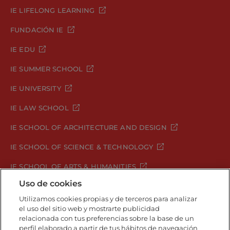
IE LIFELONG LEARNING
FUNDACIÓN IE
IE EDU
IE SUMMER SCHOOL
IE UNIVERSITY
IE LAW SCHOOL
IE SCHOOL OF ARCHITECTURE AND DESIGN
IE SCHOOL OF SCIENCE & TECHNOLOGY
IE SCHOOL OF ARTS & HUMANITIES
Uso de cookies
Utilizamos cookies propias y de terceros para analizar
el uso del sitio web y mostrarte publicidad
Aviso legal
Política de Privacidad
relacionada con tus preferencias sobre la base de un
Política de Cookies
Política de seguridad
perfil elaborado a partir de tus hábitos de navegación