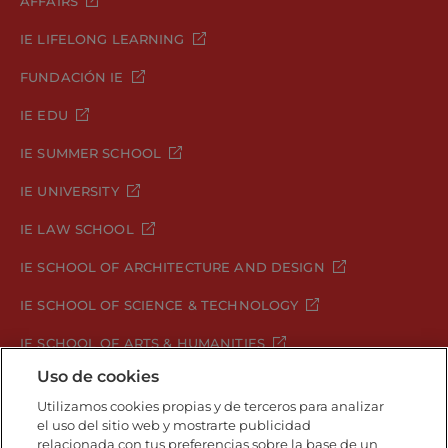
AFFAIRS
IE LIFELONG LEARNING
FUNDACIÓN IE
IE EDU
IE SUMMER SCHOOL
IE UNIVERSITY
IE LAW SCHOOL
IE SCHOOL OF ARCHITECTURE AND DESIGN
IE SCHOOL OF SCIENCE & TECHNOLOGY
IE SCHOOL OF ARTS & HUMANITIES
Uso de cookies
Utilizamos cookies propias y de terceros para analizar
Aviso legal
Política de Privacidad
el uso del sitio web y mostrarte publicidad
relacionada con tus preferencias sobre la base de un