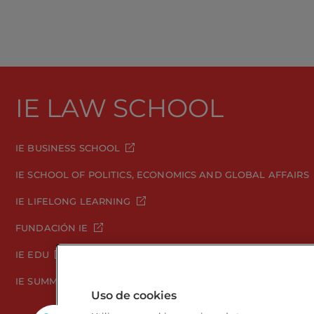
IE LAW SCHOOL
IE BUSINESS SCHOOL
IE SCHOOL OF POLITICS, ECONOMICS AND GLOBAL AFFAIRS
IE LIFELONG LEARNING
FUNDACIÓN IE
IE EDU
IE SUMMER SCHOOL
Uso de cookies