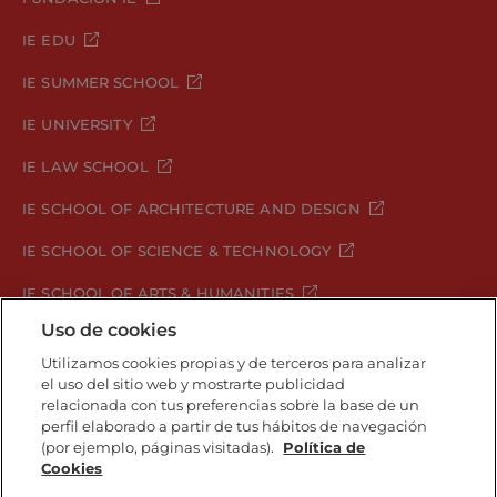
IE EDU
IE SUMMER SCHOOL
IE UNIVERSITY
IE LAW SCHOOL
IE SCHOOL OF ARCHITECTURE AND DESIGN
IE SCHOOL OF SCIENCE & TECHNOLOGY
IE SCHOOL OF ARTS & HUMANITIES
Uso de cookies
Utilizamos cookies propias y de terceros para analizar
el uso del sitio web y mostrarte publicidad
Aviso legal
Política de Privacidad
relacionada con tus preferencias sobre la base de un
Política de Cookies
Política de seguridad
perfil elaborado a partir de tus hábitos de navegación
Student Academic Standards
Canal Compliance
(por ejemplo, páginas visitadas).
Política de
Cookies