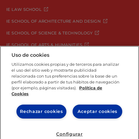
IE LAW SCHOOL
IE SCHOOL OF ARCHITECTURE AND DESIGN
IE SCHOOL OF SCIENCE & TECHNOLOGY
IE SCHOOL OF ARTS & HUMANITIES
Uso de cookies
Utilizamos cookies propias y de terceros para analizar
el uso del sitio web y mostrarte publicidad
Aviso legal
Política de Privacidad
relacionada con tus preferencias sobre la base de un
Política de Cookies
Política de seguridad
perfil elaborado a partir de tus hábitos de navegación
Student Academic Standards
Canal Compliance
(por ejemplo, páginas visitadas).
Política de
Cookies
IE University 2026
Rechazar cookies
Aceptar cookies
Configurar